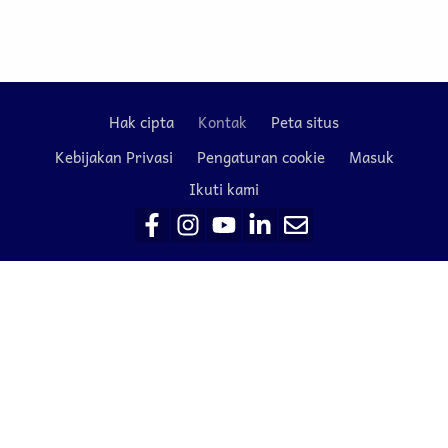
Hak cipta
Kontak
Peta situs
Footer
Kebijakan Privasi
Pengaturan cookie
Masuk
Ikuti kami