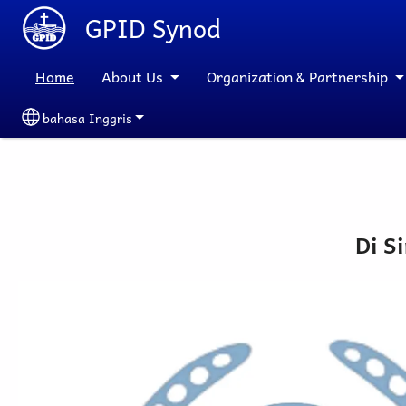
Skip to main content
GPID Synod
Home
About Us
Organization & Partnership
bahasa Inggris
Select your language
Di S