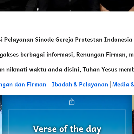
asi Pelayanan Sinode Gereja Protestan Indonesia
akses berbagai informasi, Renungan Firman, mus
an nikmati waktu anda disini, Tuhan Yesus memb
ngan dan Firman
│
Ibadah & Pelayanan
│
Media &
Verse of the day